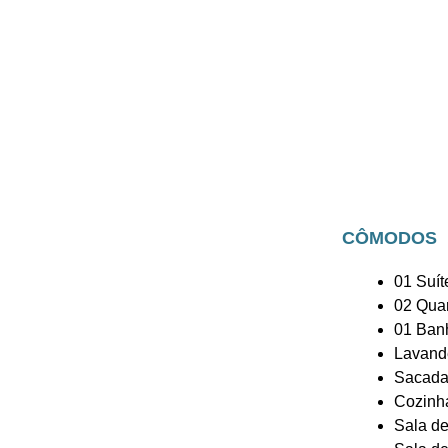
CÔMODOS
01 Suít
02 Qua
01 Ban
Lavand
Sacada
Cozinh
Sala de