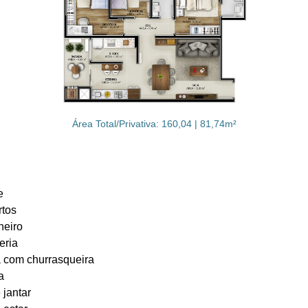
Área Total/Privativa: 160,04 | 81,74m²
e
rtos
heiro
eria
 com churrasqueira
a
 jantar