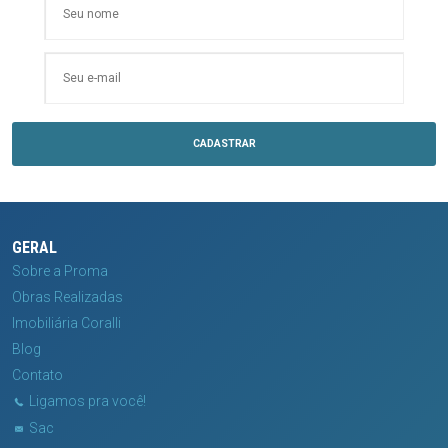
GERAL
Sobre a Proma
Obras Realizadas
Imobiliária Coralli
Blog
Contato
Ligamos pra você!
Sac