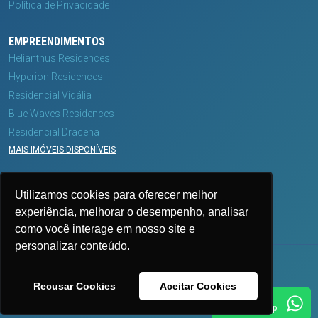
Política de Privacidade
EMPREENDIMENTOS
Helianthus Residences
Hyperion Residences
Residencial Vidália
Blue Waves Residences
Residencial Dracena
MAIS IMÓVEIS DISPONÍVEIS
MÍDIAS
Utilizamos cookies para oferecer melhor
experiência, melhorar o desempenho, analisar
como você interage em nosso site e
personalizar conteúdo.
CRECI: 3746
| Copyright © 2026 - Todos os direitos reservados.
Recusar Cookies
Aceitar Cookies
Fale conosco
pelo WhatsApp