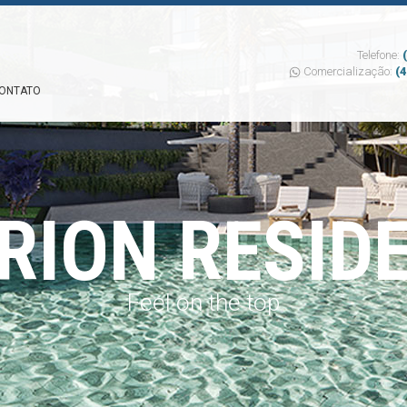
Telefone:
Comercialização:
(
ONTATO
RION RESID
Feel on the top