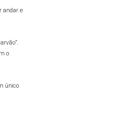
r andar e
arvão”.
am o
m único