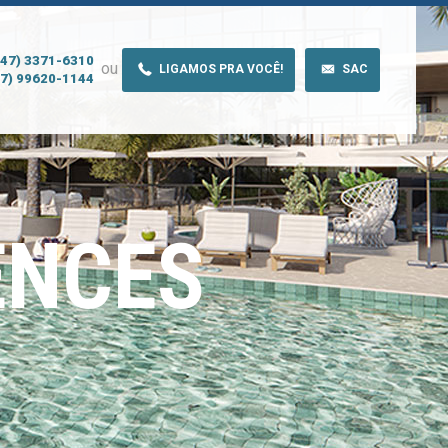
(47) 3371-6310
ou
LIGAMOS PRA VOCÊ!
SAC
47) 99620-1144
ENCES