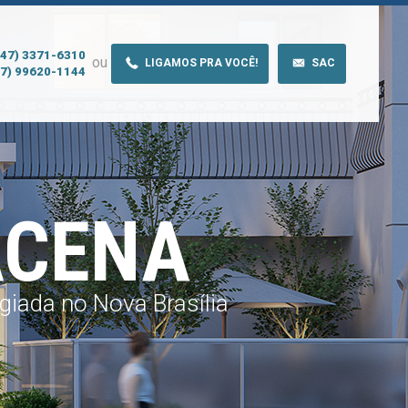
(47) 3371-6310
ou
LIGAMOS PRA VOCÊ!
SAC
47) 99620-1144
ACENA
giada no Nova Brasília