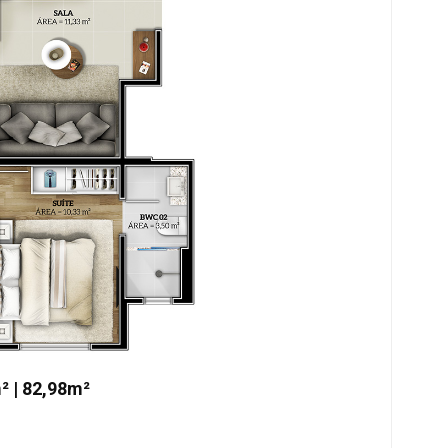
² | 82,98m²