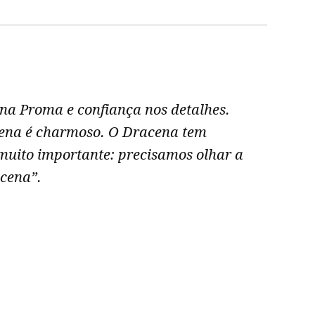
a Proma e confiança nos detalhes.
“A
ena é charmoso. O Dracena tem
p
muito importante: precisamos olhar a
acena”.