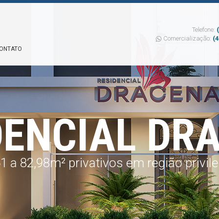
Telefone:
Comercialização:
(
ONTATO
DENCIAL DR
 a 82,98m² privativos em região privile