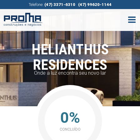
Telefone:
(47) 3371-6310
(47) 99620-1144
HELIANTHUS
RESIDENCES
Onde a luz encontra seu novo lar
0%
CONCLUÍDO